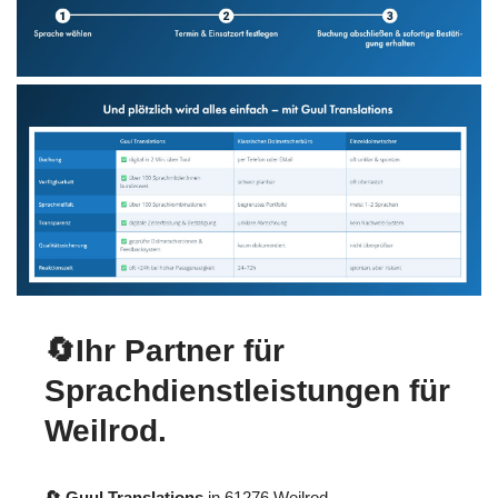
🔄Ihr Partner für
Sprachdienstleistungen für
Weilrod.
🔄 Guul Translations
in 61276 Weilrod,