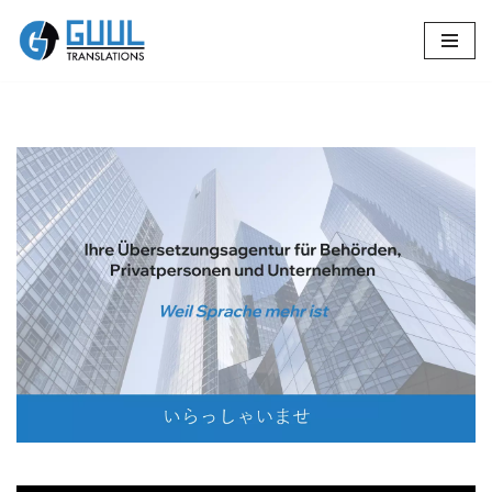
Zum
Inhalt
springen
🔄 Guul Translations