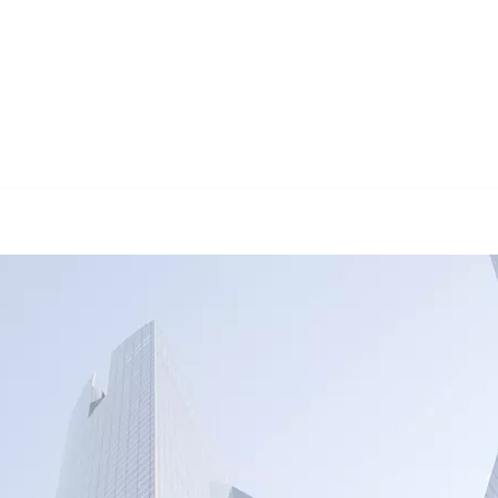
🔄 Guul Translat