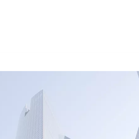
🔄 Guul T