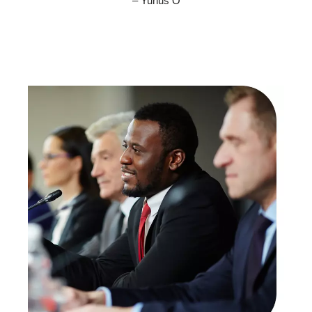
– Yunus Ö