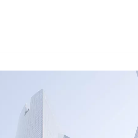
🔄 Guul T