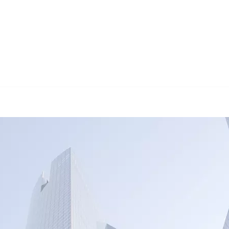
🔄 Guul T