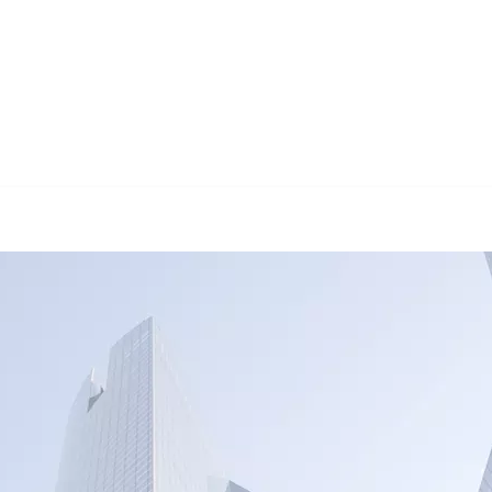
🔄 Guul Transla