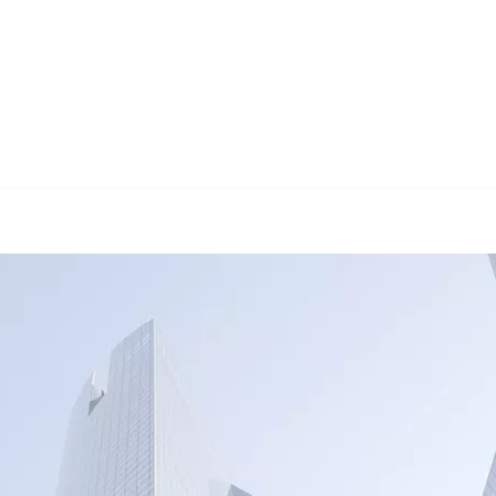
🔄 Guul Translatio