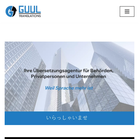
Zum
🔄 Guul Translations
Inhalt
springen