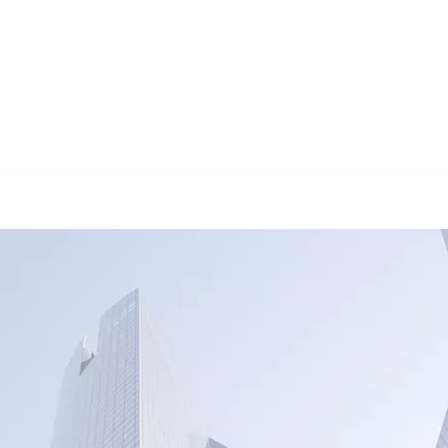
🔄 Guul 