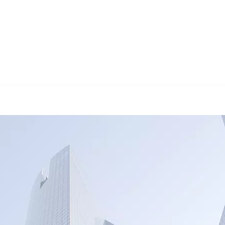
🔄 Guul Translat