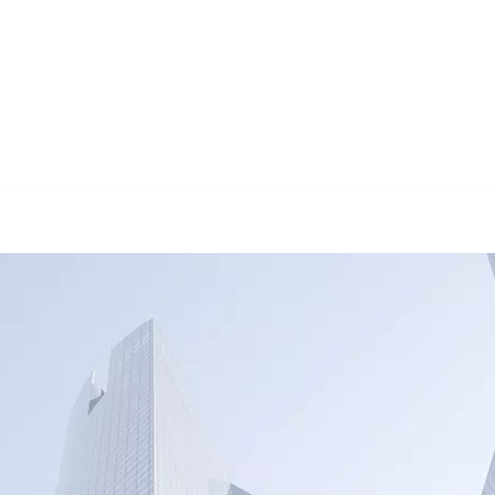
🔄 Guul Trans