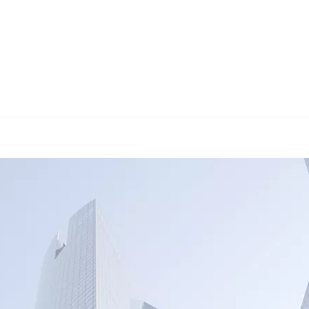
🔄 Guul Translat