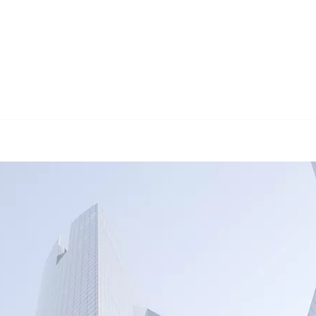
🔄 Guul Transl