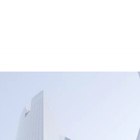
🔄 Guul Translat