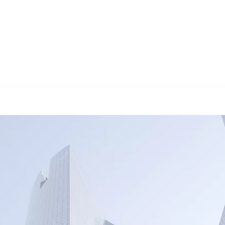
🔄 Guul Transla