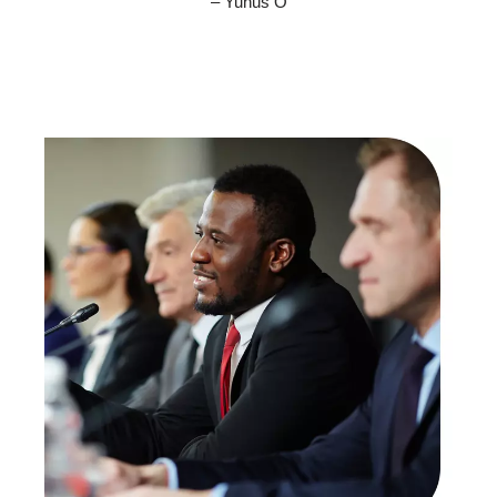
– Yunus Ö