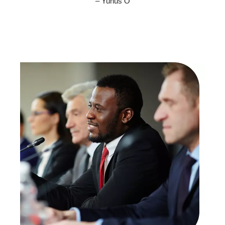
– Yunus Ö